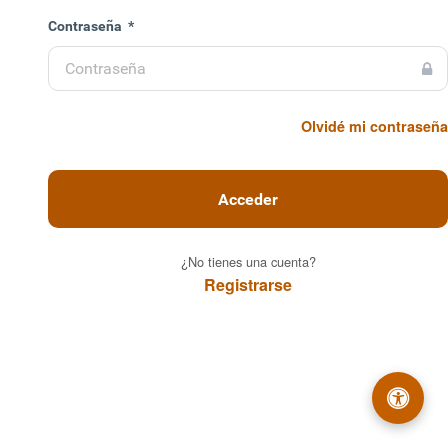
enido
Contraseña
*
toconsultas y
pales. Ciudad
Olvidé mi contraseña
e.
Acceder
¿No tienes una cuenta?
Registrarse